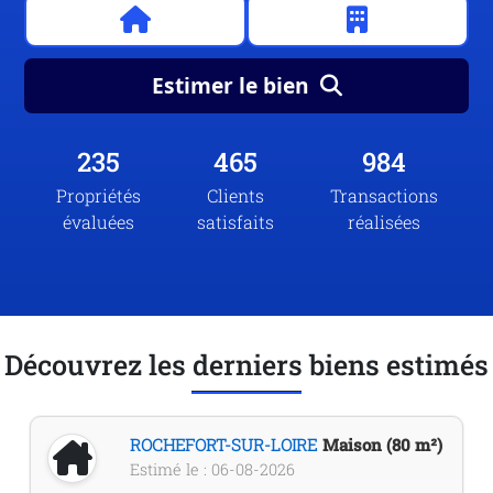
Estimer le bien
235
465
984
Propriétés
Clients
Transactions
évaluées
satisfaits
réalisées
Découvrez les derniers biens estimés
ROCHEFORT-SUR-LOIRE
Maison (80 m²)
Estimé le : 06-08-2026