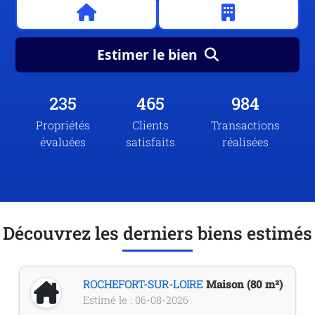
Estimer le bien
235
465
984
Propriétés
Clients
Transactions
évaluées
satisfaits
réalisées
Découvrez les derniers biens estimés
ROCHEFORT-SUR-LOIRE
Maison (80 m²)
Estimé le : 06-08-2026